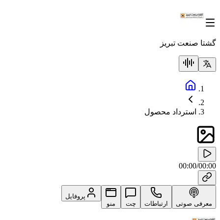
گشتا صنعت تبریز
استرداد محصول
00:00
/
00:00
پروفایل
معرفی صوتی
ارتباطات
چت
منو